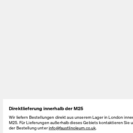
BEAM Table
MT2 Table
by Daniel Lorch
by Murken Hansen
SINUS Table
OUTLINE Table
Direktlieferung innerhalb der M25
by Daniel Lorch
by BIG-GAME
Wir liefern Bestellungen direkt aus unserem Lager in London inne
M25. Für Lieferungen außerhalb dieses Gebiets kontaktieren Sie u
der Bestellung unter
info@faustlinoleum.co.uk
.
Kabelmanagement-Lösungen