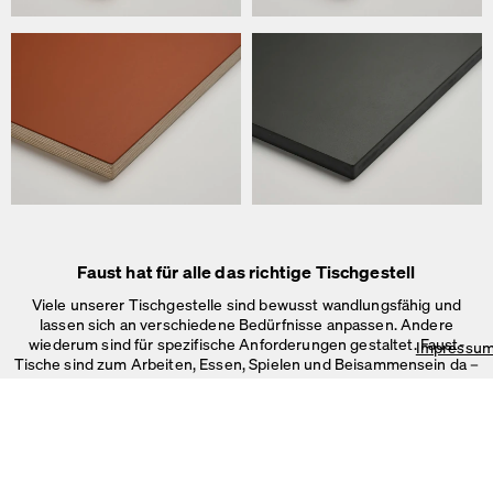
Faust hat für alle das richtige Tischgestell
Viele unserer Tischgestelle sind bewusst wandlungsfähig und
lassen sich an verschiedene Bedürfnisse anpassen. Andere
wiederum sind für spezifische Anforderungen gestaltet. Faust-
Impressu
Wir verwenden Cookies
Tische sind zum Arbeiten, Essen, Spielen und Beisammensein da –
Auf unserer Webseite verwenden wir Cookies.
im Büro, Zuhause oder in
öffentlichen Räumen.
Einige sind notwendig, andere helfen uns, die Website und unseren S
verbessern oder werden zur Anzeigenpersonalisierung und -messun
Impressum
&
Datenschutz
Individuelle Cookie-Einstellungen
Notwendige Cookies
Marketing & externe Medien