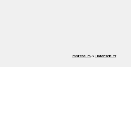
Impressum
&
Datenschutz
Tracking
Alles akzeptieren
Speichern