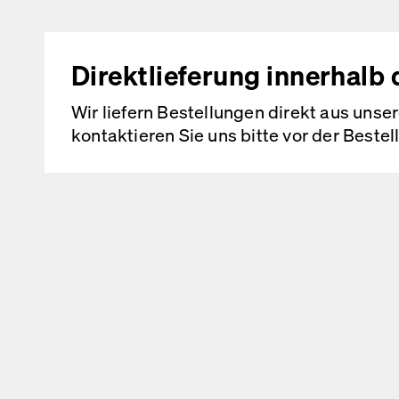
Ich habe die
Date
angegebenen per
Direktlieferung innerhalb
verarbeitet werde
Wir liefern Bestellungen direkt aus uns
kontaktieren Sie uns bitte vor der Beste