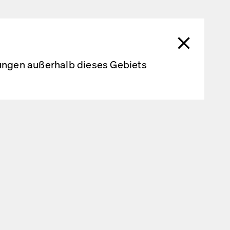
ge ein, dass meine
aufnahme
rungen außerhalb dieses Gebiets