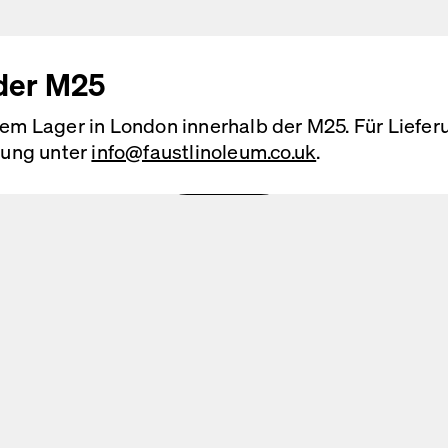
nschutzerklärung
gelesen und akzeptiert und willi
sonenbezogenen Daten zum Zwecke der Kontakt
 der M25
n.
erem Lager in London innerhalb der M25. Für Liefe
llung unter
info@faustlinoleum.co.uk
.
Senden