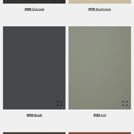
4166
Charcoal
4176
Mushroom
Info
Info
4012
Basalt
4132
Ash