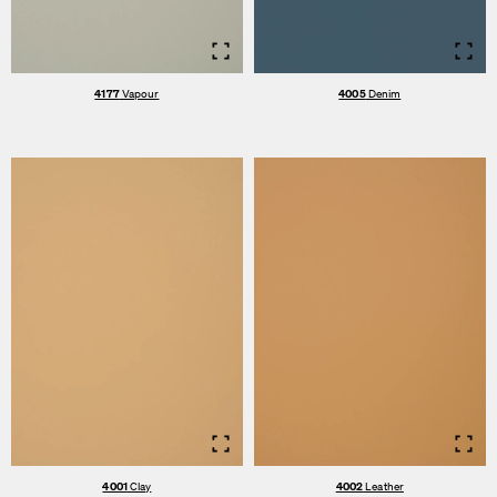
Info
Info
4177
Vapour
4005
Denim
Info
Info
4001
Clay
4002
Leather