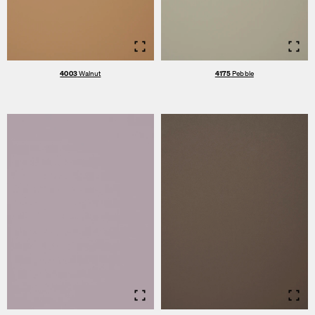
Info
Info
4003
Walnut
4175
Pebble
Info
Info