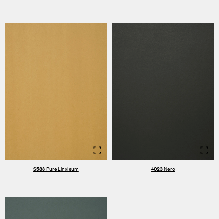
Info
Info
S588
Pure Linoleum
4023
Nero