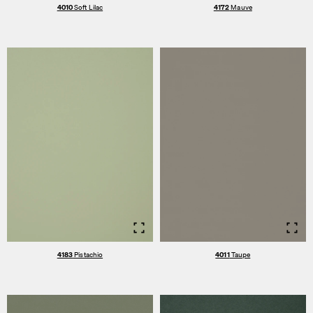
4010
Soft Lilac
4172
Mauve
Info
Info
4183
Pistachio
4011
Taupe