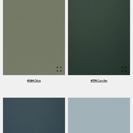
Info
Info
4184
Olive
4174
Conifer