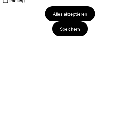
Tracking
Alles akzeptieren
Speichern
Impressum
&
Datenschutz
Produkte
Über uns
Tische
Faust – unsere Geschichte
Tischplatten
Die Produktion
Tischgestelle
Verpackung & Lieferung
Sitzmöbel
Unsere Materialien
Accessoires
Designer
Pflege & Zubehör
Kontaktieren Sie uns
Überblick Kantendetails
+44 (0) 7966 724 728