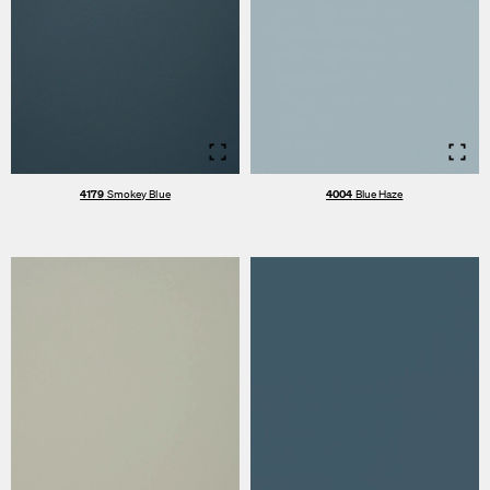
Info
Info
4179
Smokey Blue
4004
Blue Haze