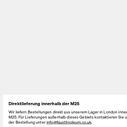
BEAM Table
MT2 Table
by Daniel Lorch
by Murken Hansen
SINUS Table
OUTLINE Table
Direktlieferung innerhalb der M25
by Daniel Lorch
by BIG-GAME
Wir liefern Bestellungen direkt aus unserem Lager in London inne
M25. Für Lieferungen außerhalb dieses Gebiets kontaktieren Sie u
der Bestellung unter
info@faustlinoleum.co.uk
.
Kabelmanagement-Lösungen