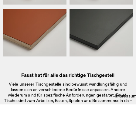
Faust hat für alle das richtige Tischgestell
Viele unserer Tischgestelle sind bewusst wandlungsfähig und
lassen sich an verschiedene Bedürfnisse anpassen. Andere
wiederum sind für spezifische Anforderungen gestaltet. Faust-
Impressu
Wir verwenden Cookies
Tische sind zum Arbeiten, Essen, Spielen und Beisammensein da –
Auf unserer Webseite verwenden wir Cookies.
im Büro, Zuhause oder in
öffentlichen Räumen.
Einige sind notwendig, andere helfen uns, die Website und unseren S
verbessern oder werden zur Anzeigenpersonalisierung und -messun
Impressum
&
Datenschutz
Individuelle Cookie-Einstellungen
Notwendige Cookies
Marketing & externe Medien