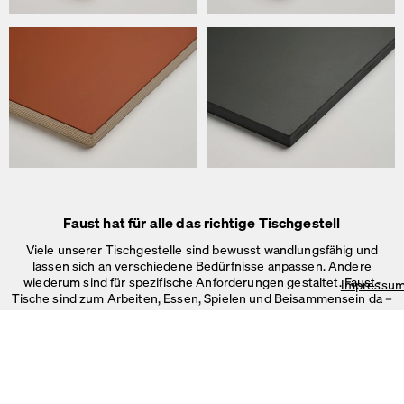
Wir verwenden Cookies
Auf unserer Webseite verwenden wir Cookies.
Einige sind notwendig, andere helfen uns, die Website und unseren S
verbessern oder werden zur Anzeigenpersonalisierung und -messun
Impressum
&
Datenschutz
Individuelle Cookie-Einstellungen
Notwendige Cookies
Marketing & externe Medien
Tracking
Faust hat für alle das richtige Tischgestell
Alles akzeptieren
Viele unserer Tischgestelle sind bewusst wandlungsfähig und
lassen sich an verschiedene Bedürfnisse anpassen. Andere
Speichern
wiederum sind für spezifische Anforderungen gestaltet. Faust-
Impressu
Tische sind zum Arbeiten, Essen, Spielen und Beisammensein da –
im Büro, Zuhause oder in
öffentlichen Räumen.