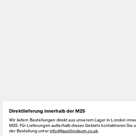
BEAM Table
MT2 Table
by Daniel Lorch
by Murken Hansen
SINUS Table
OUTLINE Table
Direktlieferung innerhalb der M25
by Daniel Lorch
by BIG-GAME
Wir liefern Bestellungen direkt aus unserem Lager in London inne
M25. Für Lieferungen außerhalb dieses Gebiets kontaktieren Sie u
der Bestellung unter
info@faustlinoleum.co.uk
.
Kabelmanagement-Lösungen