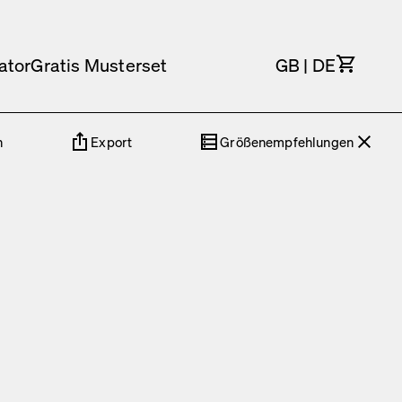
Waren
ator
Gratis Musterset
GB
|
DE
n
Export
Größenempfehlungen