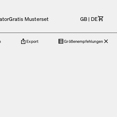
Waren
ator
Gratis Musterset
GB
|
DE
n
Export
Größenempfehlungen