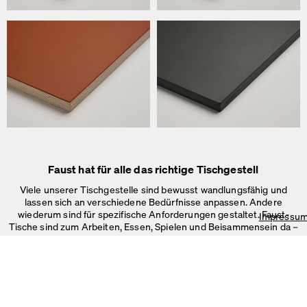
Wir verwenden Cookies
Auf unserer Webseite verwenden wir Cookies.
Einige sind notwendig, andere helfen uns, die Website und unseren S
verbessern oder werden zur Anzeigenpersonalisierung und -messun
Impressum
&
Datenschutz
Individuelle Cookie-Einstellungen
Notwendige Cookies
Marketing & externe Medien
Tracking
Faust hat für alle das richtige Tischgestell
Alles akzeptieren
Viele unserer Tischgestelle sind bewusst wandlungsfähig und
lassen sich an verschiedene Bedürfnisse anpassen. Andere
Speichern
wiederum sind für spezifische Anforderungen gestaltet. Faust-
Impressu
Tische sind zum Arbeiten, Essen, Spielen und Beisammensein da –
im Büro, Zuhause oder in
öffentlichen Räumen.