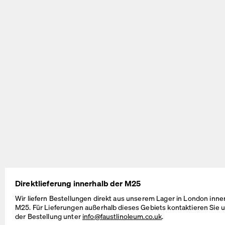
BEAM Table
MT2 Table
by Daniel Lorch
by Murken Hansen
Direktlieferung innerhalb der M25
Wir liefern Bestellungen direkt aus unserem Lager in London inne
M25. Für Lieferungen außerhalb dieses Gebiets kontaktieren Sie u
der Bestellung unter
info@faustlinoleum.co.uk
.
SINUS Table
OUTLINE Table