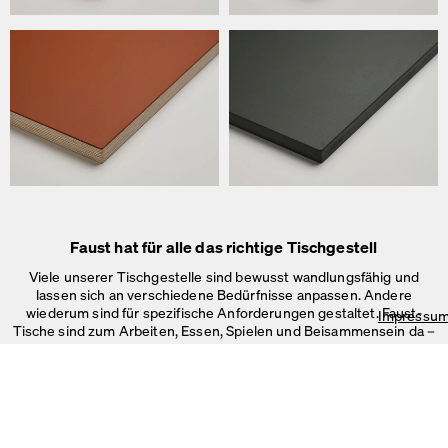
Wir verwenden Cookies
Auf unserer Webseite verwenden wir Cookies.
Einige sind notwendig, andere helfen uns, die Website und unseren S
verbessern oder werden zur Anzeigenpersonalisierung und -messun
Impressum
&
Datenschutz
Individuelle Cookie-Einstellungen
Notwendige Cookies
Marketing & externe Medien
Tracking
Faust hat für alle das richtige Tischgestell
Alles akzeptieren
Viele unserer Tischgestelle sind bewusst wandlungsfähig und
lassen sich an verschiedene Bedürfnisse anpassen. Andere
Speichern
wiederum sind für spezifische Anforderungen gestaltet. Faust-
Impressu
Tische sind zum Arbeiten, Essen, Spielen und Beisammensein da –
im Büro, Zuhause oder in
öffentlichen Räumen.