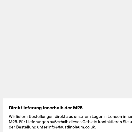
BEAM Table
MT2 Table
by Daniel Lorch
by Murken Hansen
Direktlieferung innerhalb der M25
Wir liefern Bestellungen direkt aus unserem Lager in London inne
M25. Für Lieferungen außerhalb dieses Gebiets kontaktieren Sie u
der Bestellung unter
info@faustlinoleum.co.uk
.
SINUS Table
OUTLINE Table