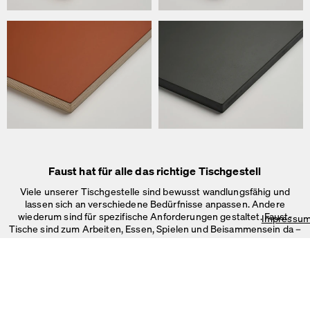
Wir verwenden Cookies
Auf unserer Webseite verwenden wir Cookies.
Einige sind notwendig, andere helfen uns, die Website und unseren S
verbessern oder werden zur Anzeigenpersonalisierung und -messun
Impressum
&
Datenschutz
Faust hat für alle das richtige Tischgestell
Individuelle Cookie-Einstellungen
Notwendige Cookies
Viele unserer Tischgestelle sind bewusst wandlungsfähig und
Marketing & externe Medien
lassen sich an verschiedene Bedürfnisse anpassen. Andere
Tracking
wiederum sind für spezifische Anforderungen gestaltet. Faust-
Impressu
Tische sind zum Arbeiten, Essen, Spielen und Beisammensein da –
Alles akzeptieren
im Büro, Zuhause oder in
öffentlichen Räumen.
Speichern