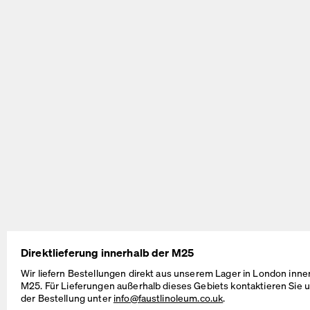
ATS Desk
E2 Table
by Michel Charlot
Ursprünglich
entworfen von Egon Eiermann
BEAM Table
MT2 Table
by Daniel Lorch
by Murken Hansen
Direktlieferung innerhalb der M25
Wir liefern Bestellungen direkt aus unserem Lager in London inne
M25. Für Lieferungen außerhalb dieses Gebiets kontaktieren Sie u
der Bestellung unter
info@faustlinoleum.co.uk
.