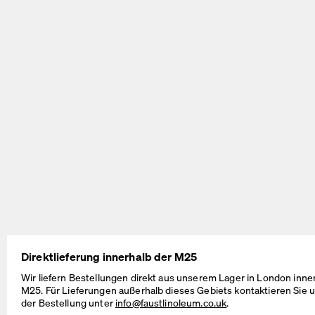
ATS Desk
E2 Table
by Michel Charlot
Ursprünglich
entworfen von Egon Eiermann
BEAM Table
MT2 Table
by Daniel Lorch
by Murken Hansen
Direktlieferung innerhalb der M25
Wir liefern Bestellungen direkt aus unserem Lager in London inne
M25. Für Lieferungen außerhalb dieses Gebiets kontaktieren Sie u
der Bestellung unter
info@faustlinoleum.co.uk
.