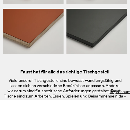
Faust hat für alle das richtige Tischgestell
Viele unserer Tischgestelle sind bewusst wandlungsfähig und
lassen sich an verschiedene Bedürfnisse anpassen. Andere
wiederum sind für spezifische Anforderungen gestaltet. Faust-
Impressu
Tische sind zum Arbeiten, Essen, Spielen und Beisammensein da –
im Büro, Zuhause oder in
öffentlichen Räumen.
Wir verwenden Cookies
Auf unserer Webseite verwenden wir Cookies.
Einige sind notwendig, andere helfen uns, die Website und unseren S
verbessern oder werden zur Anzeigenpersonalisierung und -messun
Impressum
&
Datenschutz