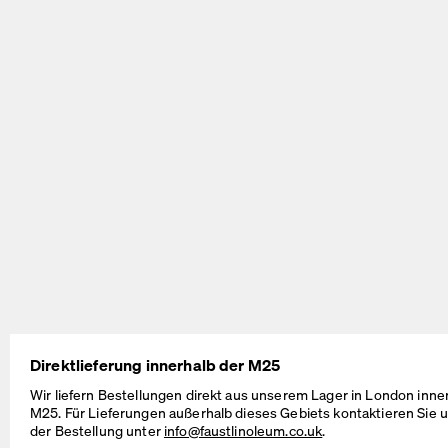
BEAM Table
MT2 Table
by Daniel Lorch
by Murken Hansen
Direktlieferung innerhalb der M25
Wir liefern Bestellungen direkt aus unserem Lager in London inne
M25. Für Lieferungen außerhalb dieses Gebiets kontaktieren Sie u
der Bestellung unter
info@faustlinoleum.co.uk
.