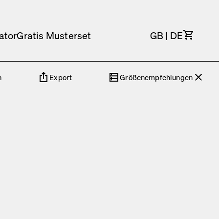
Waren
ator
Gratis Musterset
GB
|
DE
n
Export
Größenempfehlungen