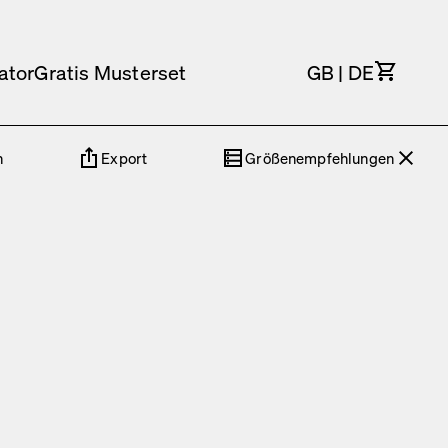
Waren
ator
Gratis Musterset
GB
|
DE
n
Export
Größenempfehlungen