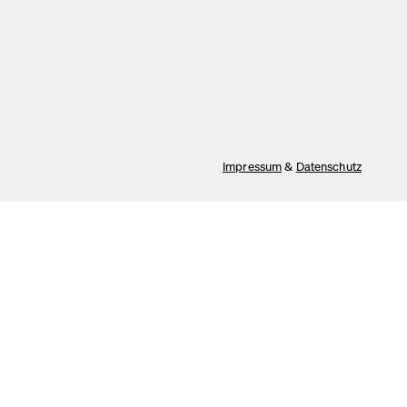
Tracking
Alles akzeptieren
Speichern
Impressum
&
Datenschutz
temporär an
tark und können
 Lieferumfang