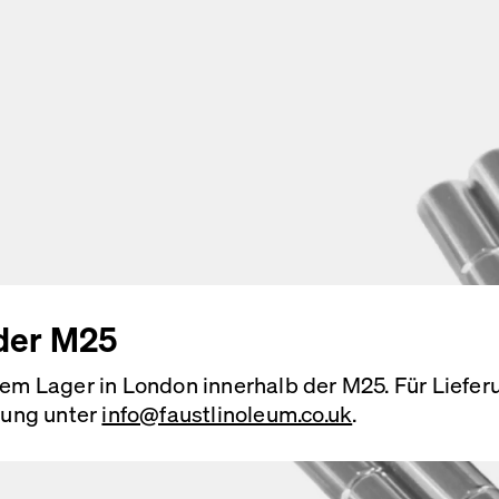
 der M25
erem Lager in London innerhalb der M25. Für Liefe
llung unter
info@faustlinoleum.co.uk
.