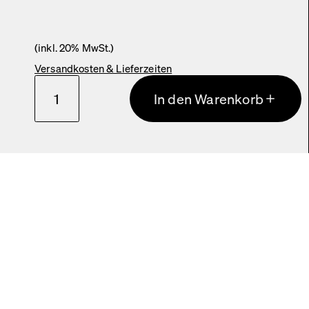
Wir verwenden Cookies
Auf unserer Webseite verwenden wir
Cookies.
(inkl. 20% MwSt.)
Einige sind notwendig, andere helfen uns, di
Versandkosten & Lieferzeiten
Website und unseren Service zu verbessern
oder werden zur Anzeigenpersonalisierung
In den Warenkorb
und -messung verwendet.
Impressum
&
Datenschutz
Individuelle Cookie-Einstellungen
Dieses Set
Magnettafeln z
Stapel bis z