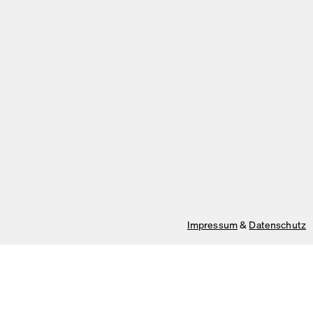
Impressum
&
Datenschutz
Auf unserer Webseite verwenden wir Cookies.
Einige sind notwendig, andere helfen uns, die Website und unseren
Produkte
Über uns
Service zu verbessern oder werden zur Anzeigenpersonalisierung