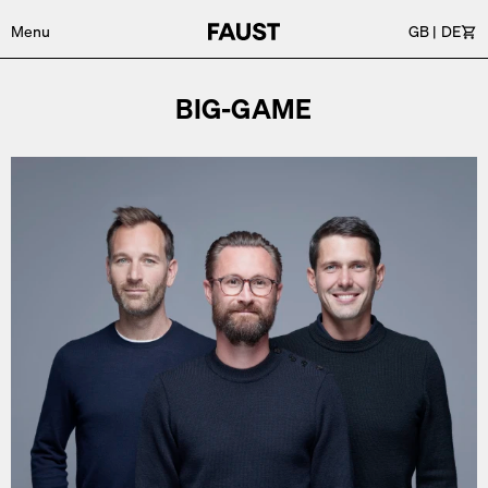
Menu
GB
|
DE
Wa
BIG-GAME