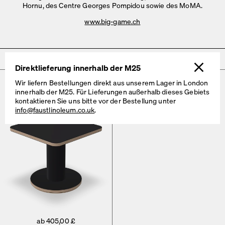
Hornu, des Centre Georges
Pompidou sowie des MoMA.
www.big-game.ch
Produkte von BIG-GAME
Direktlieferung innerhalb der M25
Wir liefern Bestellungen direkt aus unserem Lager in London
OFF-CUT Beistelltisch
innerhalb der M25. Für Lieferungen außerhalb dieses Gebiets
kontaktieren Sie uns bitte vor der Bestellung unter
info@faustlinoleum.co.uk
.
ab 405,00 £