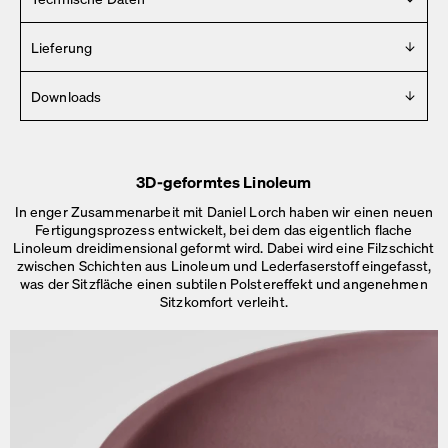
Metallgestell aus pulverbeschichtetem Stahl. Montiert mit
Gummigleitern.
Design
Lieferung
Daniel Lorch
Lieferung innerhalb von 2 – 4 Wochen (Mo.-Fr.).
Downloads
Mehr Details
.
Jahr
2017
Für Pressematerial wenden Sie sich bitte an
info [ at ]
Hersteller
faustlinoleum [ dot ] de
Faust
3D-geformtes Linoleum
2D
Hergestellt in
In enger Zusammenarbeit mit Daniel Lorch haben wir einen neuen
3D
Deutschland
Fertigungsprozess entwickelt, bei dem das eigentlich flache
Maße
Linoleum dreidimensional geformt wird. Dabei wird eine Filzschicht
Maße
zwischen Schichten aus Linoleum und Lederfaserstoff eingefasst,
Ø 45 × H 76 cm
was der Sitzfläche einen subtilen Polstereffekt und angenehmen
Ø 48 × H 76 cm
Sitzkomfort verleiht.
Gewicht
5,5 kg – 6 kg
Details
Montage nicht erforderlich.