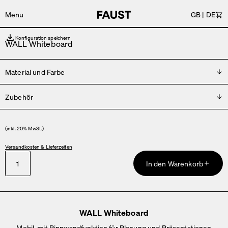
Menu
GB
|
DE
Wa
Konfiguration speichern
WALL Whiteboard
Material und Farbe
Zubehör
Bitte wählen
Kork
Info
Wall Ablageschale
(inkl. 20% MwSt.)
Versandkosten & Lieferzeiten
In den Warenkorb
WALL Whiteboard
Mobil, mit Pinnwandfunktion für Planung und Präsentationen