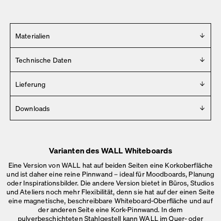
Materialien
Gestell aus pulverbeschichtetem Stahl. Beidseitige
Technische Daten
Korkpinnwand mit Multiplex-Kern und Korkkanten. Weißes
und schwarzes Whiteboard mit magnetischem HPL auf einer
Design
Lieferung
Seite und Kork auf der anderen, mit ABS-Kanten. Rollen aus
Michel Charlot
Polyamid mit Polyurethanband.
Lieferung innerhalb von 2 – 4 Wochen (Mo.-Fr.).
Downloads
Mehr Details
.
Jahr
2024
Für Pressematerial wenden Sie sich bitte an
info [ at ]
Hersteller
faustlinoleum [ dot ] de
Faust
Varianten des WALL Whiteboards
2D
Hergestellt in
Eine Version von WALL hat auf beiden Seiten eine Korkoberfläche
3D
Deutschland
und ist daher eine reine Pinnwand – ideal für Moodboards, Planung
Maße
oder Inspirationsbilder. Die andere Version bietet in Büros, Studios
Maße
Aufbauanleitung
und Ateliers noch mehr Flexibilität, denn sie hat auf der einen Seite
Horizontal: L 182 × B 51 × H 180 cm
eine magnetische, beschreibbare Whiteboard-Oberfläche und auf
Vertikal: L 110 × B 51 × H 180 cm
Fläche: L 150 × H 110 cm
der anderen Seite eine Kork-Pinnwand. In dem
pulverbeschichteten Stahlgestell kann WALL im Quer- oder