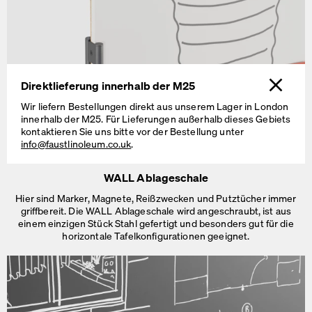
Direktlieferung innerhalb der M25
Wir liefern Bestellungen direkt aus unserem Lager in London
innerhalb der M25. Für Lieferungen außerhalb dieses Gebiets
kontaktieren Sie uns bitte vor der Bestellung unter
Weiß, magnetische, beschreibbare Oberfläche auf einer Seite; Korkpinnwand auf der Rückseite.
info@faustlinoleum.co.uk
.
WALL Ablageschale
Hier sind Marker, Magnete, Reißzwecken und Putztücher immer
griffbereit. Die WALL Ablageschale wird angeschraubt, ist aus
einem einzigen Stück Stahl gefertigt und besonders gut für die
horizontale
Tafelkonfigurationen geeignet.